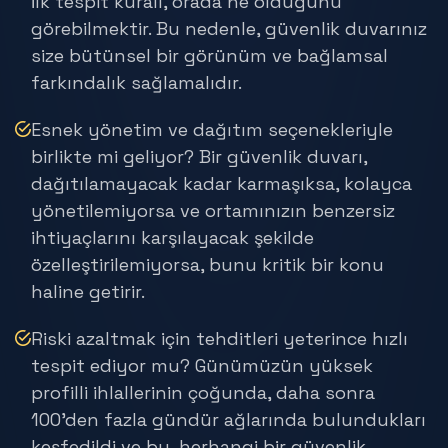
İlk tespit kuralı, orada ne olduğunu
görebilmektir. Bu nedenle, güvenlik duvarınız
size bütünsel bir görünüm ve bağlamsal
farkındalık sağlamalıdır.
Esnek yönetim ve dağıtım seçenekleriyle
birlikte mi geliyor? Bir güvenlik duvarı,
dağıtılamayacak kadar karmaşıksa, kolayca
yönetilemiyorsa ve ortamınızın benzersiz
ihtiyaçlarını karşılayacak şekilde
özelleştirilemiyorsa, bunu kritik bir konu
haline getirir.
Riski azaltmak için tehditleri yeterince hızlı
tespit ediyor mu? Günümüzün yüksek
profilli ihlallerinin çoğunda, daha sonra
100’den fazla gündür ağlarında bulundukları
keşfedildi ve bu, herhangi bir güvenlik